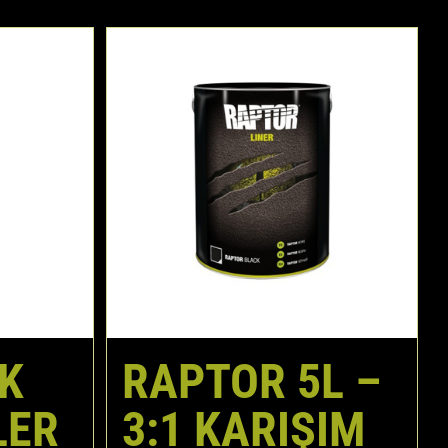
K
RAPTOR 5L –
LER
3:1 KARIŞIM