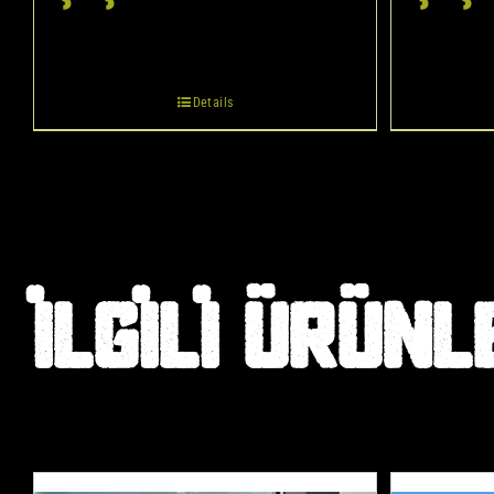
Details
İLGILI ÜRÜNL