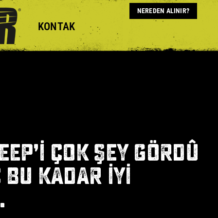
NEREDEN ALINIR?
KONTAK
JEEP’I ÇOK ŞEY GÖRDÜ
Ç BU KADAR İYI
.