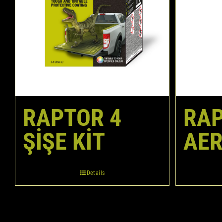
RAPTOR 4
RAP
ŞIŞE KIT
AE
Details