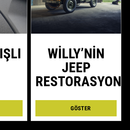
IŞLI
WILLY’NIN
JEEP
RESTORASYONU
Details