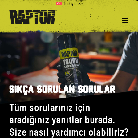
Skip
Türkiye
to
content
SIKÇA SORULAN SORULAR
Tüm sorularınız için
aradığınız yanıtlar burada.
Size nasıl yardımcı olabiliriz?