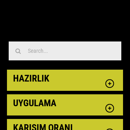
Search
for:
HAZIRLIK
UYGULAMA
KARIŞIM ORANI