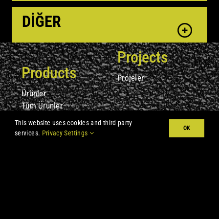
DİĞER
Projects
Products
Projeler
Ürünler
Tüm Ürünler
Nereden Alınır?
This website uses cookies and third party
OK
SDS/TDS
services.
Privacy Settings
Information
About Us
Literature
Hakkımızda
SSS