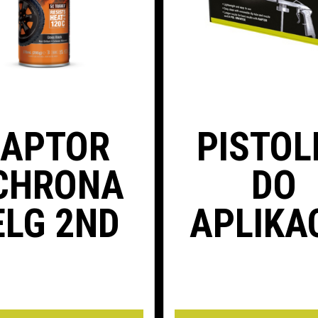
RAPTOR
PISTOL
CHRONA
DO
ELG 2ND
APLIKA