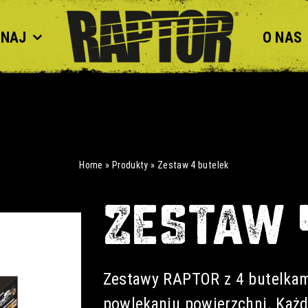
ZNAJ
O NAS
Home
»
Produkty
»
Zestaw 4 butelek
ZESTAW 
Zestawy RAPTOR z 4 butelka
powlekaniu powierzchni. Każd