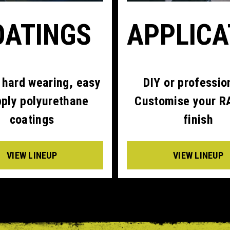
OATINGS
APPLIC
 hard wearing, easy
DIY or professio
pply polyurethane
Customise your 
coatings
finish
VIEW LINEUP
VIEW LINEUP