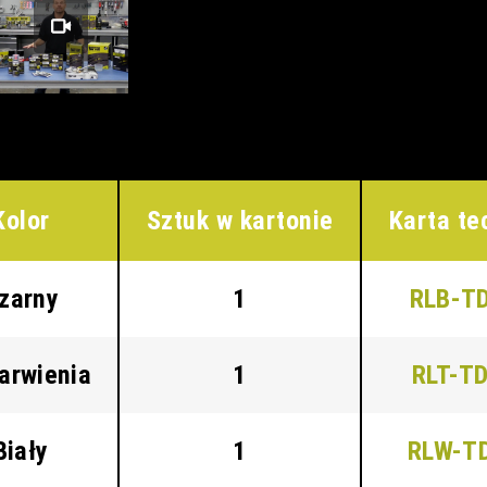
Kolor
Sztuk w kartonie
Karta te
zarny
1
RLB-T
arwienia
1
RLT-T
Biały
1
RLW-T