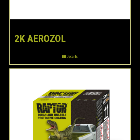
2K AEROZOL
Details