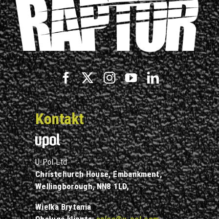
Kontakt
U-Pol Ltd
Christchurch House, Embankment,
Wellingborough, NN8 1LD,
Wielka Brytania
Obsługa klienta:
sales@u-pol.com