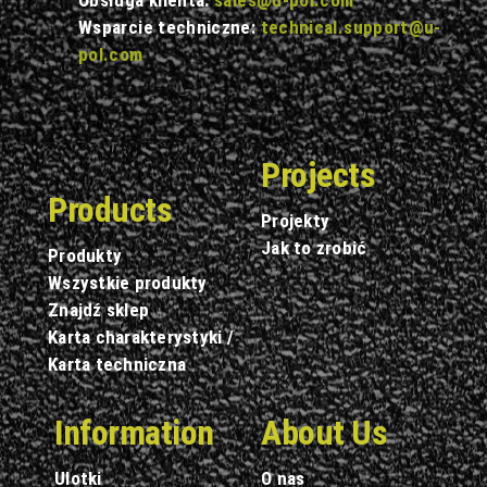
Wsparcie techniczne:
technical.support@u-
pol.com
Projects
Products
Projekty
Jak to zrobić
Produkty
Wszystkie produkty
Znajdź sklep
Karta charakterystyki /
Karta techniczna
Information
About Us
Ulotki
O nas