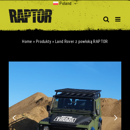
Skip
Poland
to
content
Home
»
Produkty
»
Land Rover z powłoką RAPTOR
Play