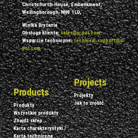
Christchurch House, Embankment,
Wellingborough, NN8 1LD,
Wielka Brytania
Obsługa klienta:
sales@u-pol.com
Wsparcie techniczne:
technical.support@u-
pol.com
Projects
Products
Projekty
Jak to zrobić
Produkty
Wszystkie produkty
Znajdź sklep
Karta charakterystyki /
Karta techniczna