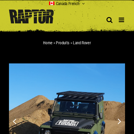
Skip
Canada French
to
content
Home
»
Produits
»
Land Rover
Play