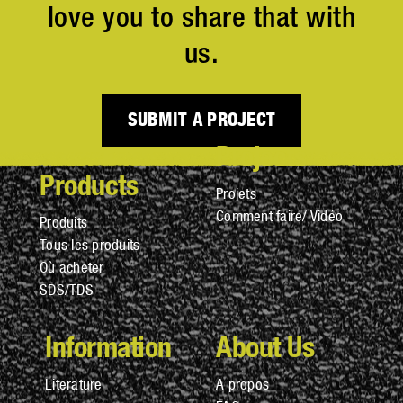
love you to share that with
us.
SUBMIT A PROJECT
Projects
Products
Projets
Comment faire/ Vidéo
Produits
Tous les produits
Où acheter
SDS/TDS
Information
About Us
Literature
A propos