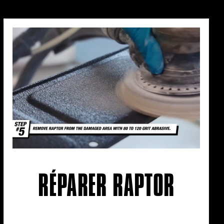
RÉPARER RAPTOR