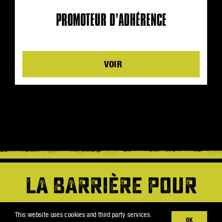
PROMOTEUR D’ADHÉRENCE
Details
LA BARRIÈRE POUR
SUPPRIMER TOUTES
This website uses cookies and third party services.
OK