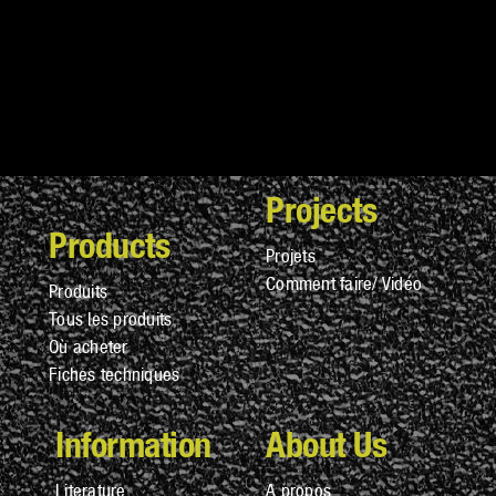
Projects
Products
Projets
Comment faire/ Vidéo
Produits
Tous les produits
Où acheter
Fiches techniques
Information
About Us
Literature
A propos