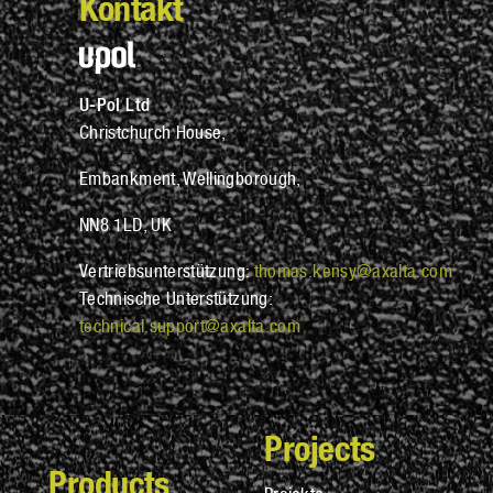
Kontakt
U-Pol Ltd
Christchurch House,
Embankment, Wellingborough,
NN8 1LD, UK
Vertriebsunterstützung:
thomas.kensy@axalta.com
Technische Unterstützung:
technical.support@axalta.com
Projects
Products