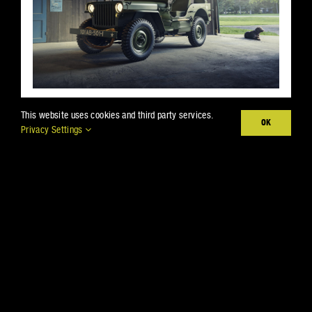
This website uses cookies and third party services.
PARCOUREZ LES PROJETS
OK
Privacy Settings
L’inspiration est partout. Surtout ici.
DECOUVREZ LES PROJETS