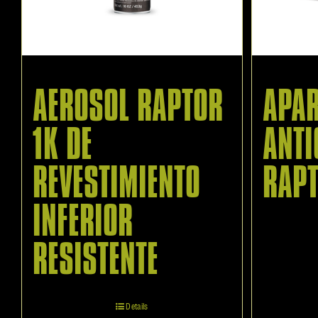
AEROSOL RAPTOR
APAR
1K DE
ANTI
REVESTIMIENTO
RAP
INFERIOR
RESISTENTE
Details