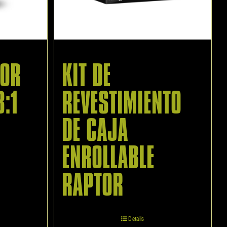
TOR
KIT DE
3:1
REVESTIMIENTO
DE CAJA
ENROLLABLE
RAPTOR
Details