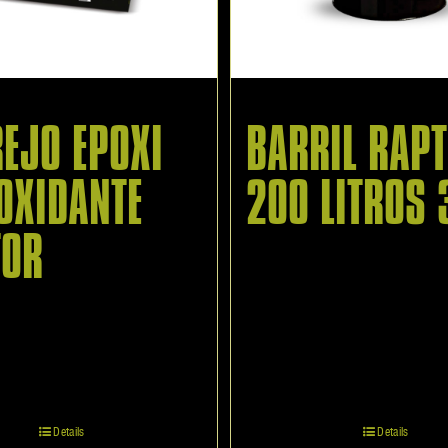
EJO EPOXI
BARRIL RAP
OXIDANTE
200 LITROS 
TOR
Details
Details