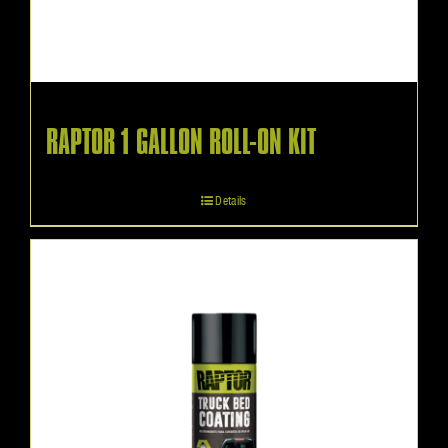
RAPTOR 1 GALLON ROLL-ON KIT
Details