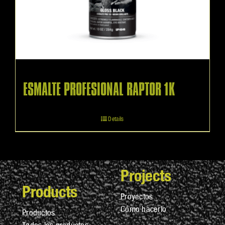
ESMALTE PROFESIONAL RAPTOR 1K
Details
Projects
Products
Proyectos
Cómo hacerlo
Productos