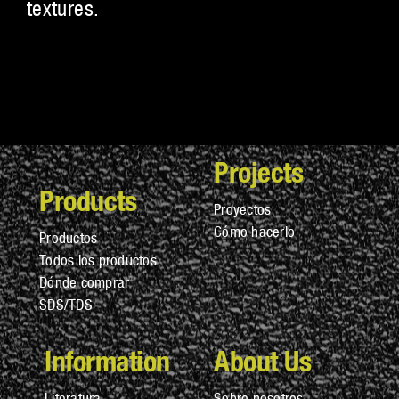
textures.
Projects
Products
Proyectos
Cómo hacerlo
Productos
Todos los productos
Dónde comprar
SDS/TDS
Information
About Us
Literatura
Sobre nosotros