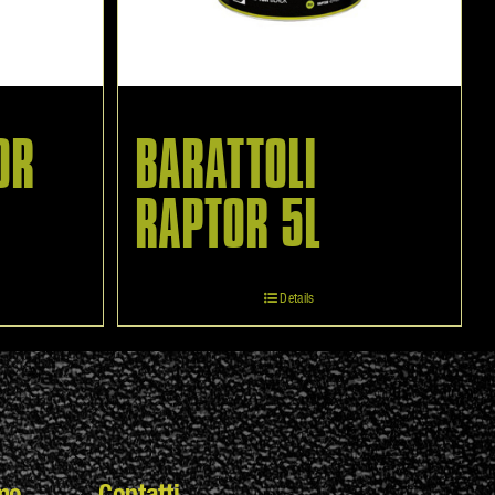
OR
BARATTOLI
RAPTOR 5L
Details
mo
Contatti