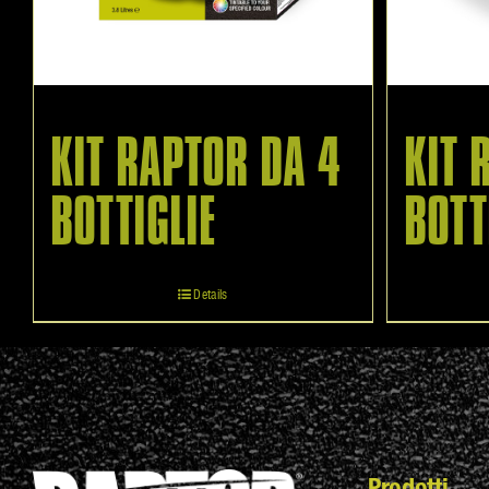
KIT RAPTOR DA 4
KIT 
BOTTIGLIE
BOTT
Details
Prodotti