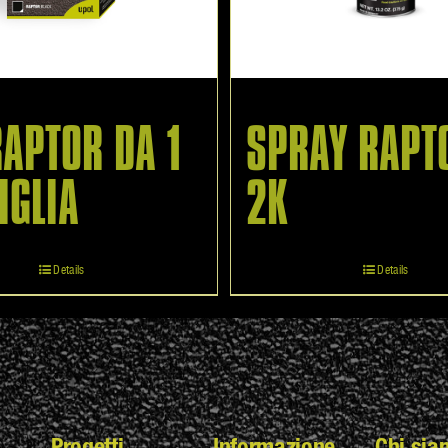
RAPTOR DA 1
SPRAY RAPT
IGLIA
2K
Details
Details
Progetti
Informazione
Chi sia