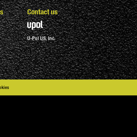
s
Contact us
U-Pol US, Inc.
okies