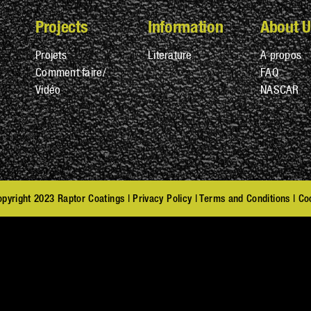
Projects
Information
About U
Projets
Literature
A propos
Comment faire/
FAQ
Vidéo
NASCAR
pyright 2023 Raptor Coatings |
Privacy Policy
|
Terms and Conditions
|
Co