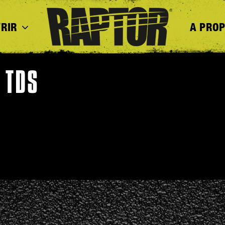
RIR
A PRO
 TDS