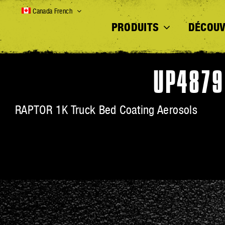
Skip
Canada French
to
PRODUITS
DÉCOUV
content
UP4879
RAPTOR 1K Truck Bed Coating Aerosols