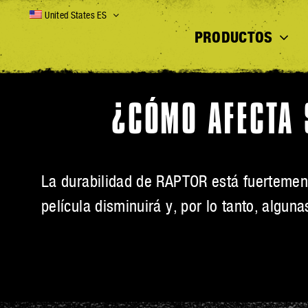
Skip
United States ES
to
PRODUCTOS
content
¿CÓMO AFECTA 
La durabilidad de RAPTOR está fuertemente
película disminuirá y, por lo tanto, algun