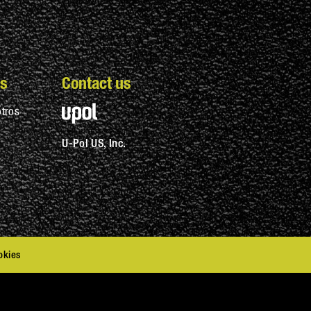
s
Contact us
tros
U-Pol US, Inc.
okies