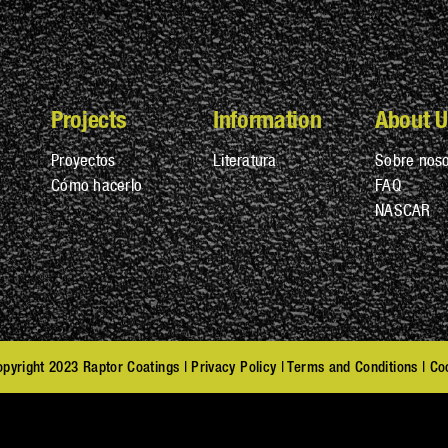
Projects
Information
About U
Proyectos
Literatura
Sobre noso
Cómo hacerlo
FAQ
NASCAR
pyright 2023 Raptor Coatings |
Privacy Policy
|
Terms and Conditions
|
Co