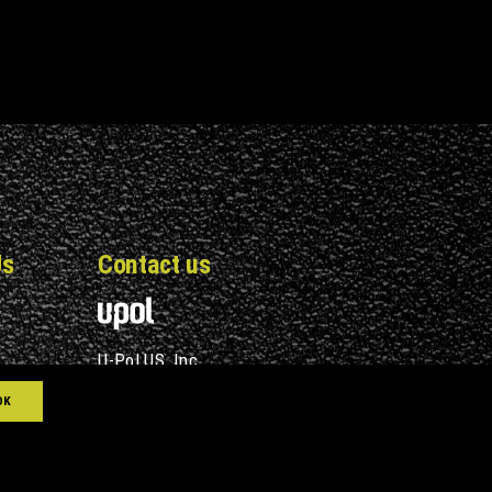
Us
Contact us
U-Pol US, Inc.
OK