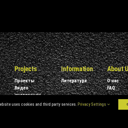
Projects
Information
About 
Проекты
Литература
О нас
Видео
FAQ
инструкции
ebsite uses cookies and third party services.
Privacy Settings