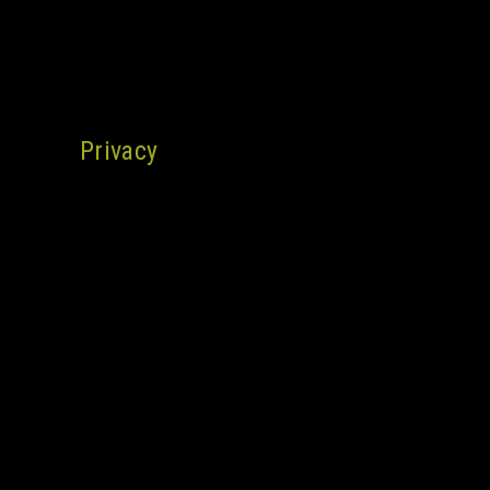
ur permission
 see our
Privacy