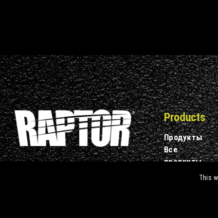
Products
Продукты
Все
продукты
Где купить
This w
SDS/TDS