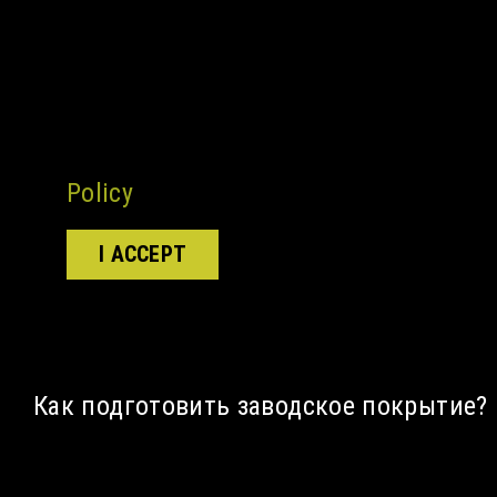
For privacy reasons YouTube needs yo
to be loaded. For more details, please
Policy
.
I ACCEPT
Как подготовить заводское покрытие?