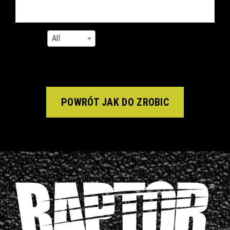
Show
per page
All
POWRÓT JAK DO ZROBIC