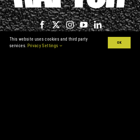
This website uses cookies and third party
OK
services.
Privacy Settings
Kontakt
U-Pol Ltd
Christchurch House, Embankment,
Wellingborough, NN8 1LD,
Wielka Brytania
Obsługa klienta:
sales@u-pol.com
Wsparcie techniczne:
technical.support@u-
pol.com