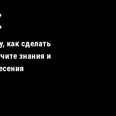
К
, как сделать
чите знания и
есения