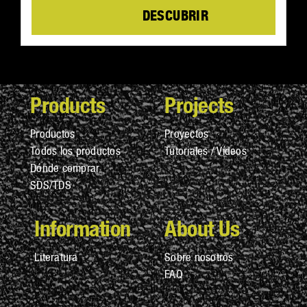
Details
Products
Projects
Productos
Proyectos
Todos los productos
Tutoriales / Vídeos
Dónde comprar
SDS/TDS
Information
About Us
Literatura
Sobre nosotros
FAQ