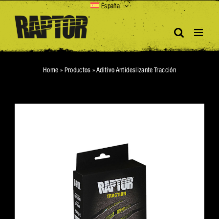
Skip
España
to
content
Home
»
Productos
»
Aditivo Antideslizante Tracción
Play