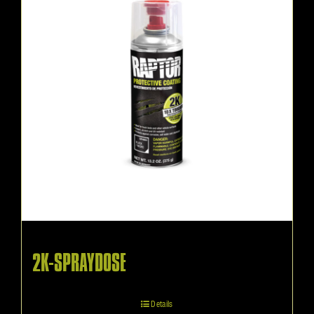
2K-SPRAYDOSE
Details