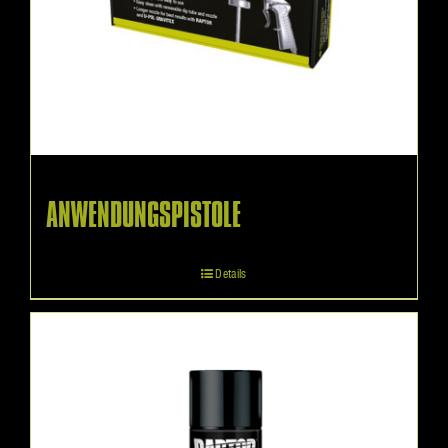
ANWENDUNGSPISTOLE
Details