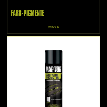
FARB-PIGMENTE
Details