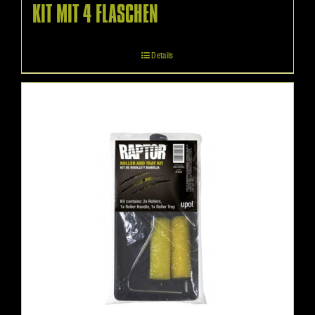
KIT MIT 4 FLASCHEN
Details