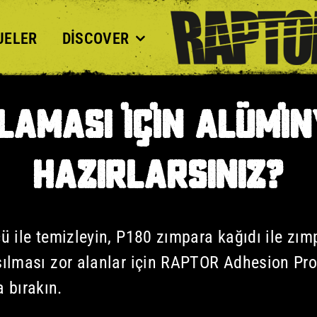
JELER
DISCOVER
LAMASI IÇIN ALÜMIN
HAZIRLARSINIZ?
ü ile temizleyin, P180 zımpara kağıdı ile zım
şılması zor alanlar için RAPTOR Adhesion P
 bırakın.