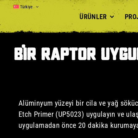
Skip
Türkiye
to
ÜRÜNLER
PRO
content
BIR RAPTOR UYGU
Alüminyum yüzeyi bir cila ve yağ söküc
Etch Primer (UP5023) uygulayın ve ula
uygulamadan önce 20 dakika kurumaya