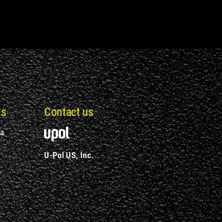
Us
Contact us
da
U-Pol US, Inc.