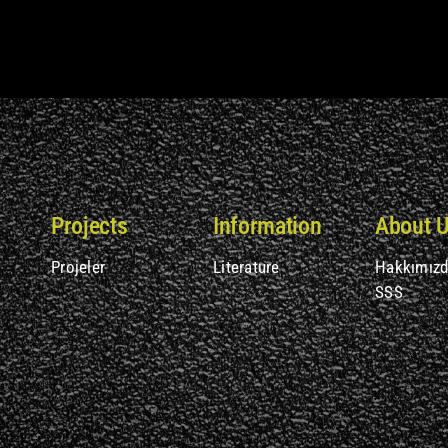
Projects
Information
About 
Projeler
Literature
Hakkımız
SSS